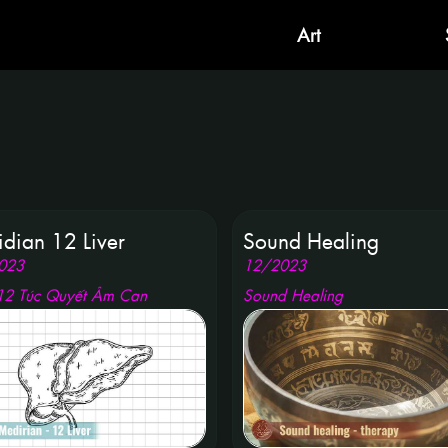
Art
dian 12 Liver
Sound Healing
023
12
/
2023
12 Túc Quyết Âm Can
Sound Healing