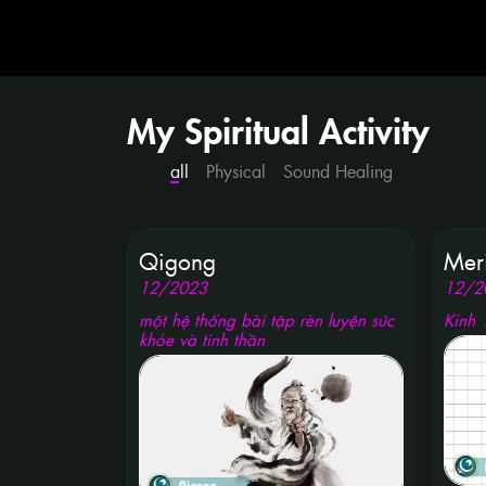
My Spiritual Activity
all
Physical
Sound Healing
Qigong
Meri
12
/
2023
12
/
2
một hệ thống bài tập rèn luyện sức
Kinh 
khỏe và tinh thần